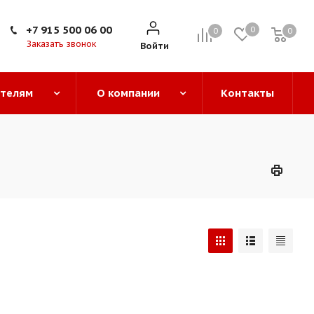
+7 915 500 06 00
0
0
0
0
Заказать звонок
Войти
ателям
О компании
Контакты