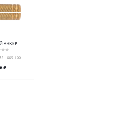
Й АНКЕР
8    005  100
6
₽