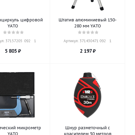
нциркуль цифровой
Штатив алюминиевый 150-
YATO
280 мм YATO
л: 37157205  092    1
Артикул: 371430471 092    1
5 805
₽
2 197
₽
ческий микрометр
Шнур разметочный с
YATO
красителем 30 метров