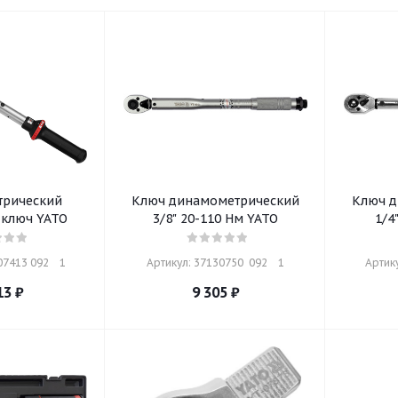
рический
Ключ динамометрический
Ключ д
ключ YATO
3/8" 20-110 Нм YATO
1/4
7413 092    1
Артикул: 37130750  092    1
Артику
13
₽
9 305
₽