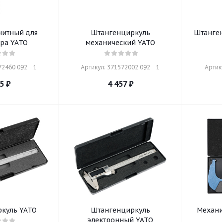
нитный для
Штангенциркуль
Штанге
ра YATO
механический YATO
2460 092    1
Артикул: 371572002 092    1
Артику
5
₽
4 457
₽
куль YATO
Штангенциркуль
Механи
электронный YATO