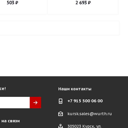
503
₽
2 693
₽
се!
Наши контакты
+7 915 500 06 00
kursk.sales@wurth.ru
 на связи
305023 Курск, ул.