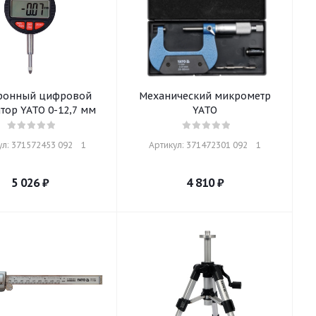
ронный цифровой
Механический микрометр
тор YATO 0-12,7 мм
YATO
л: 371572453 092    1
Артикул: 371472301 092    1
5 026
₽
4 810
₽