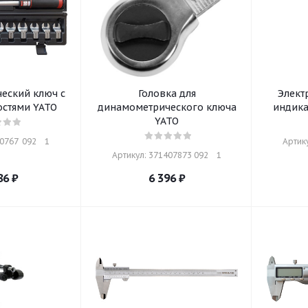
еский ключ с
Головка для
Элект
стями YATO
динамометрического ключа
индика
YATO
767  092    1
Артику
Артикул: 371407873 092    1
86
₽
6 396
₽