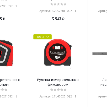
200  092    1
Артикул: 37157201  092    1
Артику
5
₽
3 547
₽
НОВИНКА
рительная с
Рулетка измерительная с
Ли
топом
фиксатором
нер
027  092    1
Артикул: 17145025  092    1
Артику