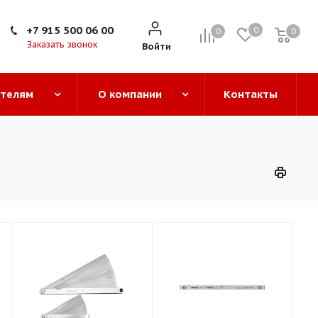
+7 915 500 06 00
0
0
0
0
Заказать звонок
Войти
ателям
О компании
Контакты