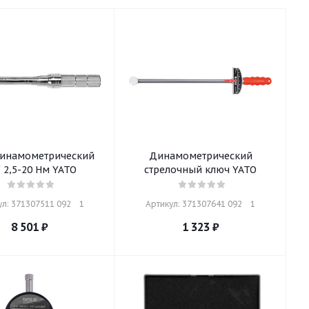
инамометрический
Динамометрический
" 2,5-20 Нм YATO
стрелочный ключ YATO
л: 371307511 092    1
Артикул: 371307641 092    1
8 501
₽
1 323
₽