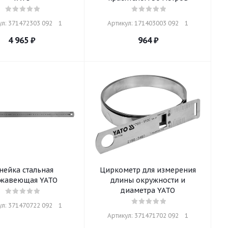
л: 371472303 092    1
Артикул: 171403003 092    1
4 965
₽
964
₽
нейка стальная
Циркометр для измерения
жавеющая YATO
длины окружности и
диаметра YATO
л: 371470722 092    1
Артикул: 371471702 092    1