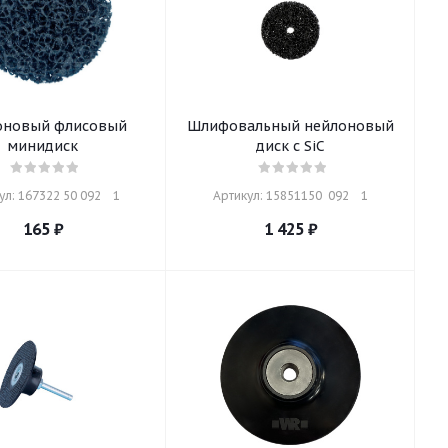
оновый флисовый
Шлифовальный нейлоновый
минидиск
диск с SiC
л: 167322 50 092    1
Артикул: 15851150  092    1
165
₽
1 425
₽