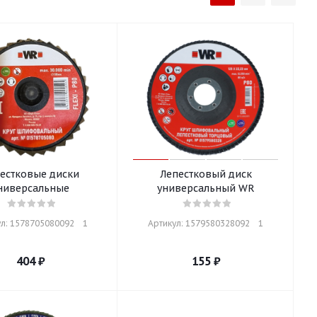
естковые диски
Лепестковый диск
ниверсальные
универсальный WR
л: 1578705080092    1
Артикул: 1579580328092    1
404
₽
155
₽