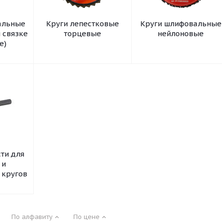
альные
Круги лепестковые
Круги шлифовальные
 связке
торцевые
нейлоновые
е)
ти для
 и
 кругов
По алфавиту
По цене