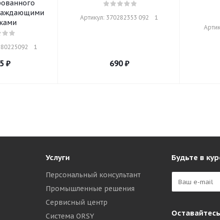
рованного
хлаждающими
Артикул: 370282353 092    1
ками
Артик
80225092    1
5
₽
690
₽
Услуги
Будьте в кур
Персональный консультант
Промышленные решения
Сервисный центр
Оставайтесь
Система ORSY