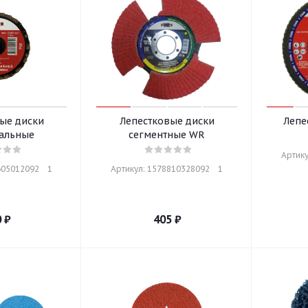
ые диски
Лепестковые диски
Лепе
альные
сегментные WR
Артику
05012092    1
Артикул: 1578810328092    1
0
₽
405
₽