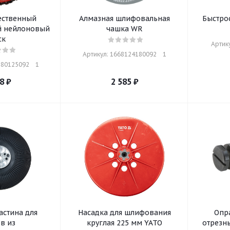
ественный
Алмазная шлифовальная
Быстро
 нейлоновый
чашка WR
ск
Артику
Артикул: 1668124180092    1
80125092    1
8
₽
2 585
₽
астина для
Насадка для шлифования
Опр
в из
круглая 225 мм YATO
отрезн