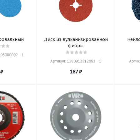
фовальный
Диск из вулканизированной
Нейл
фибры
05080092    1
Артикул: 1580912512092    1
Артику
₽
187
₽