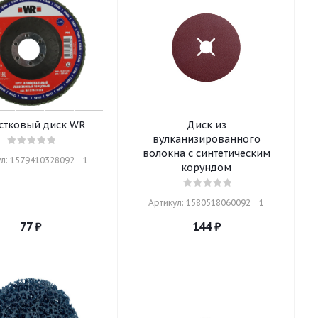
стковый диск WR
Диск из
вулканизированного
волокна с синтетическим
л: 1579410328092    1
корундом
Артикул: 1580518060092    1
77
₽
144
₽