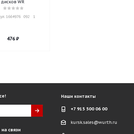
дисков WR
ул: 1664976   092    1
476
₽
се!
Наши контакты
+7 915 500 06 00
kursk.sales@wurth.ru
 на связи