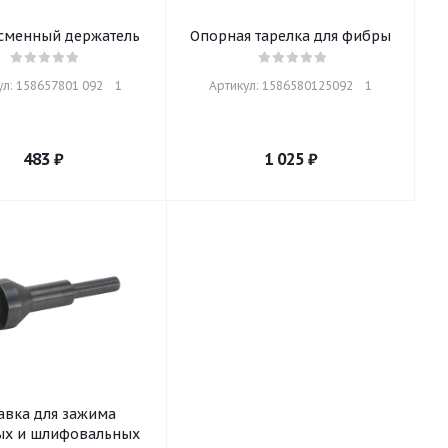
сменный держатель
Опорная тарелка для фибры
л: 158657801 092    1
Артикул: 1586580125092    1
483
₽
1 025
₽
авка для зажима
ых и шлифовальных