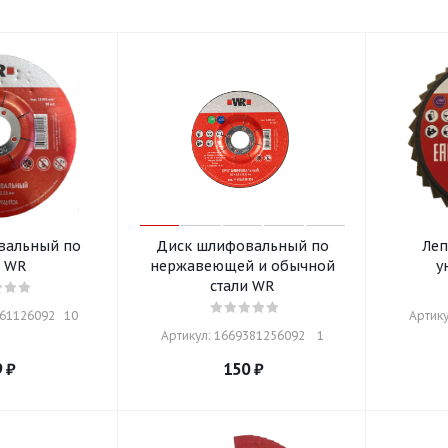
вальный по
Диск шлифовальный по
Леп
и WR
нержавеющей и обычной
у
стали WR
61126092   10
Артику
Артикул: 1669381256092    1
9
₽
150
₽