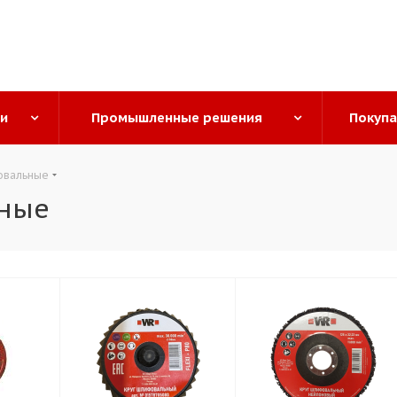
ги
Промышленные решения
Покуп
овальные
ьные