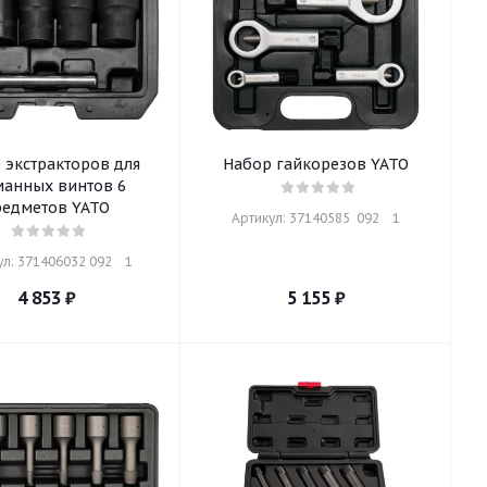
 экстракторов для
Набор гайкорезов YATO
манных винтов 6
редметов YATO
Артикул: 37140585  092    1
л: 371406032 092    1
4 853
₽
5 155
₽