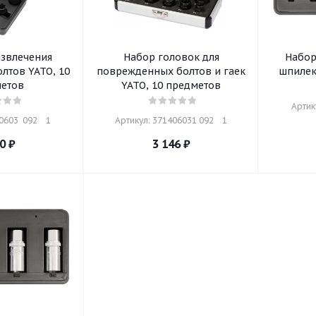
извлечения
Набор головок для
Набор
лтов YATO, 10
поврежденных болтов и гаек
шпилек
етов
YATO, 10 предметов
Артику
603  092    1
Артикул: 371406031 092    1
0
₽
3 146
₽