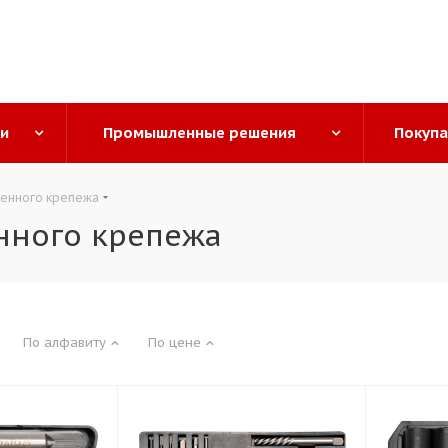
ги
Промышленные решения
Покуп
денного крепежа
нного крепежа
По алфавиту
По цене