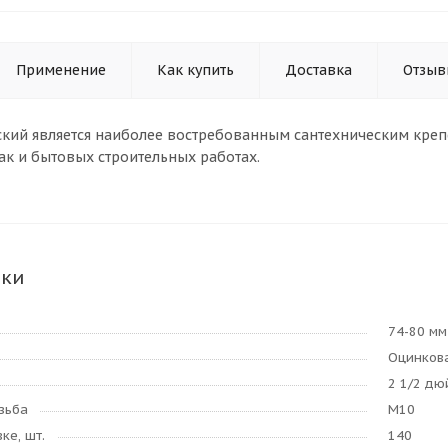
Применение
Как купить
Доставка
Отзыв
ский является наиболее востребованным сантехническим кре
к и бытовых строительных работах.
ики
74-80 мм
Оцинкова
2 1/2 дю
зьба
М10
ке, шт.
140