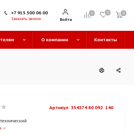
+7 915 500 06 00
0
0
0
0
Заказать звонок
Войти
ателям
О компании
Контакты
Артикул: 
354374 80 092  140
нтехнический
е