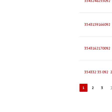
3543248255092
3543159166092
3543162170092
354332 35 092 
1
2
3