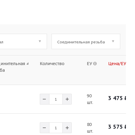
ал
Соединительная резьба
динительная
Количество
ЕУ
Цена/ЕУ
ба
90
3 475
₽
шт.
80
3 575
₽
шт.