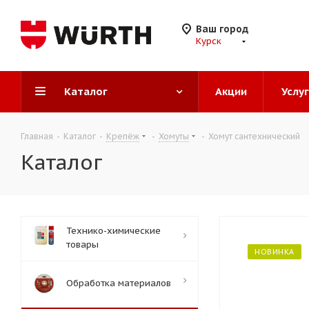
Ваш город
Курск
Каталог
Акции
Услу
Главная
-
Каталог
-
Крепёж
-
Хомуты
-
Хомут сантехнический
Каталог
Технико-химические
товары
НОВИНКА
Обработка материалов