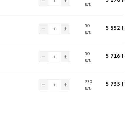
шт.
50
5 552
₽
шт.
50
5 716
₽
шт.
230
5 735
₽
шт.