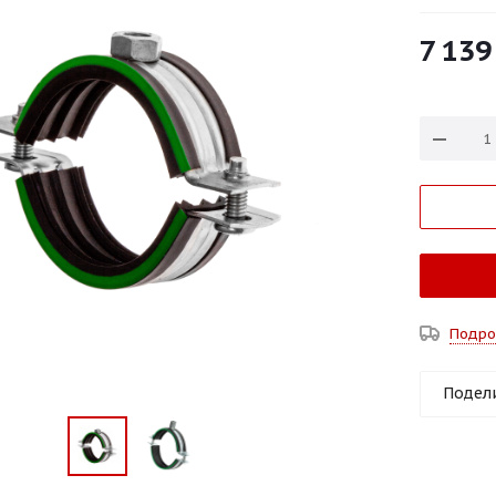
7 139
Подро
Подел